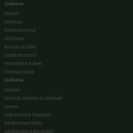
Gebiete
Ebeltoft
Helgenæs
Bønnerup Strand
Ahl Strand
Boeslum & Dråby
Elsegårde Strand
Femmøller & Krakær
Fjellerup Strand
Gebiete
Fuglslev
Egsmark, Handrup & Lyngsbæk
Grenaa
Følle Strand & Thorsager
Øer Maritime Ferieby
Lærkelunden & Øer Strand