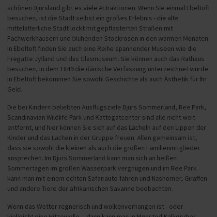
schönen Djursland gibt es viele Attraktionen. Wenn Sie einmal Ebeltoft
besuchen, ist die Stadt selbst ein großes Erlebnis - die alte
mittelalterliche Stadt lockt mit gepflasterten Straßen mit
Fachwerkhäusern und blühenden Stockrosen in den warmen Monaten.
In Ebeltoft finden Sie auch eine Reihe spannender Museen wie die
Fregatte Jylland und das Glasmuseum. Sie können auch das Rathaus
besuchen, in dem 1849 die dänische Verfassung unterzeichnet wurde.
In Ebeltoft bekommen Sie sowohl Geschichte als auch Ästhetik für Ihr
Geld.
Die bei Kindern beliebten Ausflugsziele Djurs Sommerland, Ree Park,
Scandinavian Wildlife Park und Kattegatcenter sind alle nicht weit
entfernt, und hier können Sie sich auf das Lächeln auf den Lippen der
Kinder und das Lachen in der Gruppe freuen. Allen gemeinsam ist,
dass sie sowohl die kleinen als auch die großen Familienmitglieder
ansprechen. Im Djurs Sommerland kann man sich an heißen
Sommertagen im großen Wasserpark vergnügen und im Ree Park
kann man mit einem echten Safariauto fahren und Nashörner, Giraffen
und andere Tiere der afrikanischen Savanne beobachten.
Wenn das Wetter regnerisch und wolkenverhangen ist - oder
vielleicht eine Hitzewelle -, dann kann man in Mønsted Kalkgruber