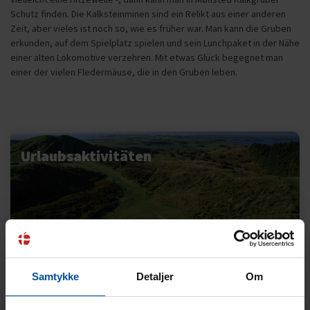
Schutz finden. Die Kalksteinminen sind ein Relikt aus einer anderen
Zeit, aber vieles ist noch so, wie es früher war. Man kann die Gruben
erkunden, auf dem Spielplatz spielen und sein Lunchpaket in der Nähe
einer alten Lokomotive verzehren. Mit etwas Glück begegnet man
einer der vielen Fledermäuse, die in den Gruben leben.
Urlaubsaktivitäten
Samtykke
Detaljer
Om
Attraktionen