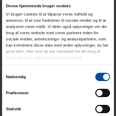
Denne hjemmeside bruger cookies
Vi bruger cookies til at tilpasse vores indhold og
annoncer, til at vise funktioner til sociale medier og til at
analysere vores trafik. Vi deler også oplysninger om din
brug af vores website med vores partnere inden for
sociale medier, annoncerings- og analysepartnere, som
kan kombinere disse data med andre oplysninger, du har
givet dem, eller som de har indsamlet fra din brug af
deres tjenester.
Læs vores Cookiepolitik.
Ree Park
Samtykkevalg
Müssen Sie weit über die Grenzen Dänemarks hinaus reisen, um
Nødvendig
exotische Wildtiere zu erleben? Hier lautet die Antwort nein! Nur 10
Kilometer von Ebeltoft entfernt können Sie den Ree Park besuchen
und in seiner 125 Hektar großen Anlage auf Safari gehen. Im Ree Park
Præferencer
gibt es Tiere aus fast allen Teilen der Welt. Erleben Sie Nashörner aus
Afrika, nordamerikanische Schwarzbären oder einen
nordchinesischen Leoparden. Der Park ist bekannt für seinen Fokus
Statistik
auf den Naturschutz. Der Ree Park bietet auch eine Reihe von