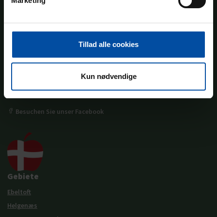
Marketing
Ebeltoft Feriehusudlejning
Tillad alle cookies
Vibæk Strandvej 8
DK-8400 Ebeltoft
CVR: 28492464
Kun nødvendige
info@ebeltoftferiehusudlejning.dk
+45 86 34 33 44
Besuchen Sie unser Facebook
Gebiete
Ebeltoft
Helgenæs