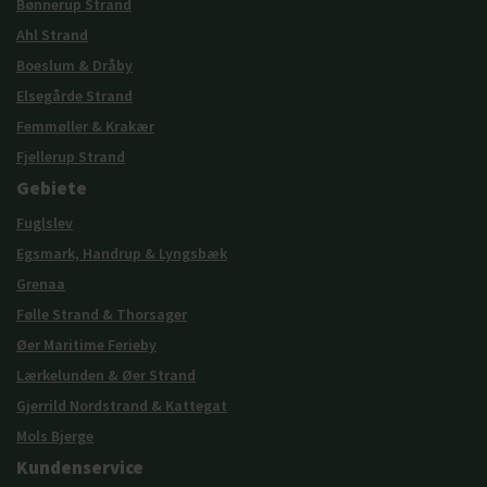
Bønnerup Strand
Ahl Strand
Boeslum & Dråby
Elsegårde Strand
Femmøller & Krakær
Fjellerup Strand
Gebiete
Fuglslev
Egsmark, Handrup & Lyngsbæk
Grenaa
Følle Strand & Thorsager
Øer Maritime Ferieby
Lærkelunden & Øer Strand
Gjerrild Nordstrand & Kattegat
Mols Bjerge
Kundenservice