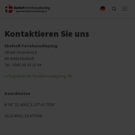
Kontaktieren Sie uns
Ebeltoft Feriehusudlejning
Vibæk Strandvej 8
DK-8400 Ebeltoft
Tel.: 0045 86 34 33 44
info@ebeltoft-feriehusudlejning.dk
Koordinaten
N 56° 21.4002', E 10° 67.7038'
56.214002, 10.677038