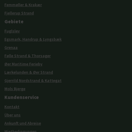
Femmøller & Krakær
Fjellerup Strand
Gebiete
Fuglslev
Egsmark, Handrup & Lyngsbæk
Grenaa
Følle Strand & Thorsager
Øer Maritime Ferieby
Lærkelunden & Øer Strand
Gjerrild Nordstrand & Kattegat
Mols Bjerge
Kundenservice
Kontakt
Über uns
Ankunft und Abreise
Mietbedingungen