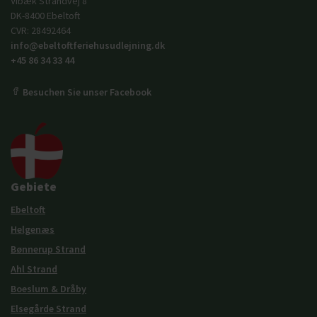
Vibæk Strandvej 8
DK-8400 Ebeltoft
CVR: 28492464
info@ebeltoftferiehusudlejning.dk
+45 86 34 33 44
Besuchen Sie unser Facebook
Gebiete
Ebeltoft
Helgenæs
Bønnerup Strand
Ahl Strand
Boeslum & Dråby
Elsegårde Strand