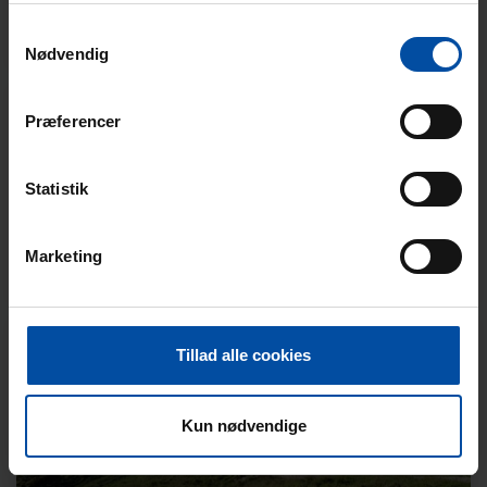
Samtykkevalg
Nødvendig
Helgenæs
Præferencer
Statistik
Marketing
Mols Bjerge
Tillad alle cookies
Kun nødvendige