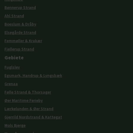
Bønnerup Strand
Ahl Strand
Boeslum & Dråby
Elsegårde Strand
Femmøller & Krakær
Fjellerup Strand
Gebiete
Fuglslev
Egsmark, Handrup & Lyngsbæk
Grenaa
Følle Strand & Thorsager
Øer Maritime Ferieby
Lærkelunden & Øer Strand
Gjerrild Nordstrand & Kattegat
Mols Bjerge