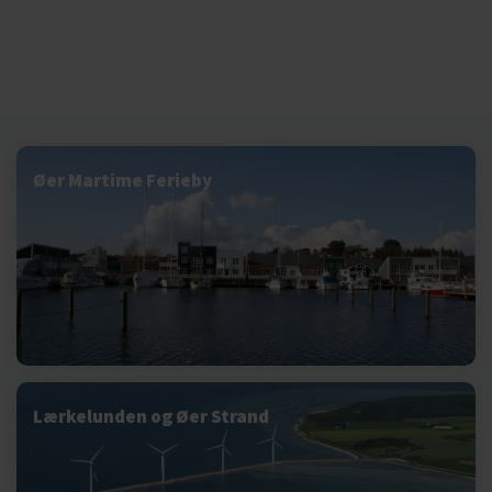
Øer Martime Ferieby
Lærkelunden og Øer Strand