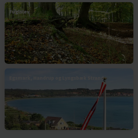
Fuglslev
Egsmark, Handrup og Lyngsbæk Strand