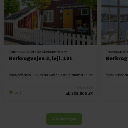
Lädt ...
Ferienhaus 04101 • Øer Maritime Ferieby
Ferienhaus 046
Øerkrogvejen 2, lejl. 101
Øerkrogv
Max 6 personen
350 m zur Küste
2 schlafzimmer
Gratis Wi-Fi
Max 6 personen
Geschirrspülm
440,00 EUR
ab
358,00 EUR
5,0 (1)
Alle anzeigen