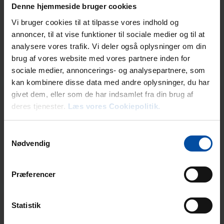
Denne hjemmeside bruger cookies
Vi bruger cookies til at tilpasse vores indhold og
annoncer, til at vise funktioner til sociale medier og til at
analysere vores trafik. Vi deler også oplysninger om din
brug af vores website med vores partnere inden for
sociale medier, annoncerings- og analysepartnere, som
kan kombinere disse data med andre oplysninger, du har
givet dem, eller som de har indsamlet fra din brug af
Øer Martime Ferieby
deres tjenester.
Læs vores Cookiepolitik.
Samtykkevalg
Nødvendig
Præferencer
Statistik
Lærkelunden og Øer Strand