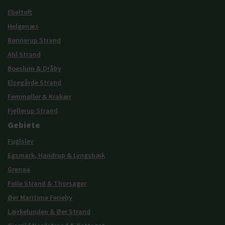
Ebeltoft
Helgenæs
Bønnerup Strand
Ahl Strand
Boeslum & Dråby
Elsegårde Strand
Femmøller & Krakær
Fjellerup Strand
Gebiete
Fuglslev
Egsmark, Handrup & Lyngsbæk
Grenaa
Følle Strand & Thorsager
Øer Maritime Ferieby
Lærkelunden & Øer Strand