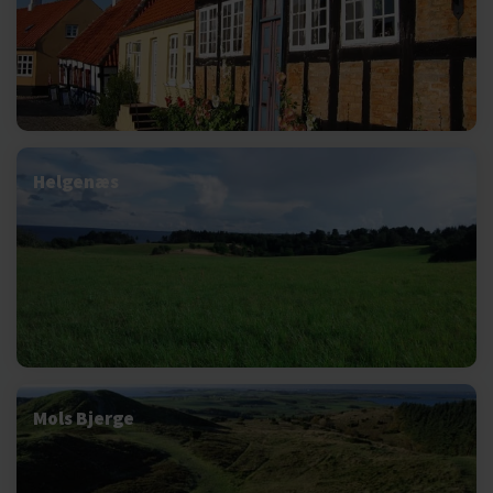
Helgenæs
Mols Bjerge