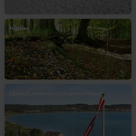
Fuglslev
Egsmark, Handrup og Lyngsbæk Strand