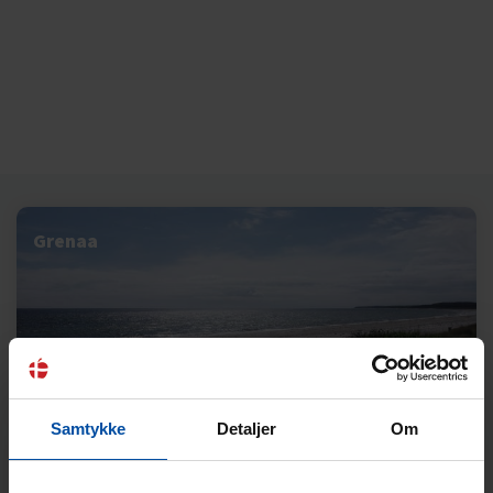
Grenaa
Samtykke
Detaljer
Om
Følle Strand og Thorsager