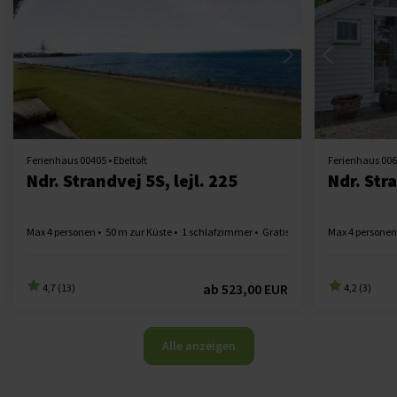
Lädt ...
Ferienhaus 00405 • Ebeltoft
Ferienhaus 0068
Ndr. Strandvej 5S, lejl. 225
Ndr. Str
Max 4 personen
50 m zur Küste
1 schlafzimmer
Gratis Wi-Fi
1 Badezimmer
Max 4 personen
ab
523,00 EUR
4,7 (13)
4,2 (3)
Alle anzeigen