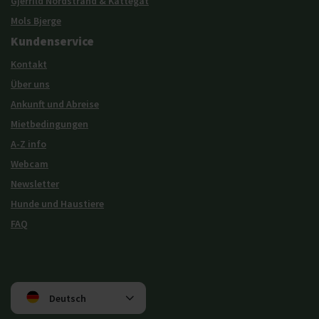
Gjerrild Nordstrand & Kattegat
Mols Bjerge
Kundenservice
Kontakt
Über uns
Ankunft und Abreise
Mietbedingungen
A-Z info
Webcam
Newsletter
Hunde und Haustiere
FAQ
Deutsch