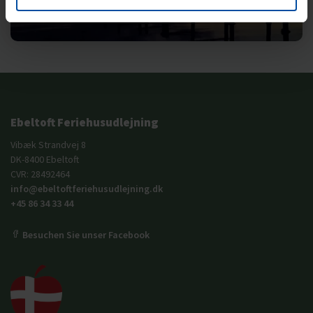
Ebeltoft Feriehusudlejning
Vibæk Strandvej 8
DK-8400 Ebeltoft
CVR: 28492464
info@ebeltoftferiehusudlejning.dk
+45 86 34 33 44
Besuchen Sie unser Facebook