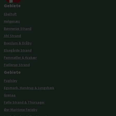
Gebiete
Ebeltoft
Helgenæs
Bønnerup Strand
Ahl Strand
Boeslum & Dråby
Elsegårde Strand
Femmøller & Krakær
Fjellerup Strand
Gebiete
Fuglslev
Egsmark, Handrup & Lyngsbæk
Grenaa
Følle Strand & Thorsager
Øer Maritime Ferieby