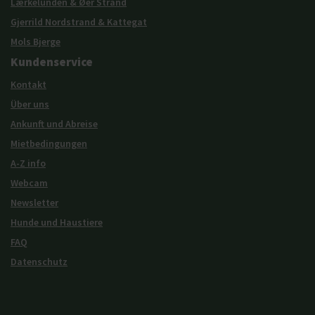
Lærkelunden & Øer Strand
Gjerrild Nordstrand & Kattegat
Mols Bjerge
Kundenservice
Kontakt
Über uns
Ankunft und Abreise
Mietbedingungen
A-Z info
Webcam
Newsletter
Hunde und Haustiere
FAQ
Datenschutz