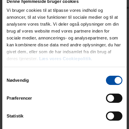
wirklich toll gewesen, da wir bei Sonnenaufgang
Denne hjemmeside bruger cookies
nicht auf dem Balkon sein konnten.
Dänema
Vi bruger cookies til at tilpasse vores indhold og
annoncer, til at vise funktioner til sociale medier og til at
Übersetzt durch KI -
Dänemark
Originalkommentar anzeigen
analysere vores trafik. Vi deler også oplysninger om din
brug af vores website med vores partnere inden for
Alle Erfahrungsberichte anzeigen
sociale medier, annoncerings- og analysepartnere, som
kan kombinere disse data med andre oplysninger, du har
givet dem, eller som de har indsamlet fra din brug af
Mietinformationen
deres tjenester.
Læs vores Cookiepolitik.
Agentur
Samtykkevalg
Ebeltoft Feriehusudlejning
Nødvendig
Præferencer
Ankunft
Der Schlüssel kann am Anreisetag im Büro in Ebeltoft ab 15 Uhr
(im Juni, Juli und August doch ab 16 Uhr) abgeholt werden.
Statistik
Kommen Sie außerhalb unserer Öffnungszeiten, erhalten Sie
Ihre Schlüssel in einer Schlüsselbox an unserem Büro. Den