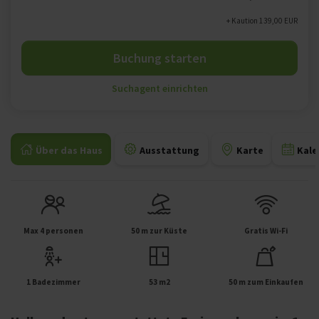
+ Kaution 139,00 EUR
Buchung starten
Suchagent einrichten
Über das Haus
Ausstattung
Karte
Kale
Max 4 personen
50 m zur Küste
Gratis Wi-Fi
1 Badezimmer
53 m2
50 m zum Einkaufen