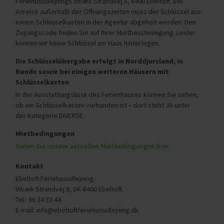
Feriehusudlejnings Vibæk Strandvej 8, 8400 Ebeltoft. Bei
Anreise außerhalb der Öffnungszeiten muss der Schlüssel aus
einem Schlüsselkasten in der Agentur abgeholt werden. Den
Zugangscode finden Sie auf Ihrer Mietbescheinigung. Leider
können wir keine Schlüssel am Haus hinterlegen.
Die Schlüsselübergabe erfolgt in Norddjursland, in
Rønde sowie bei einigen weiteren Häusern mit
Schlüsselkasten
In der Ausstattungsliste des Ferienhauses können Sie sehen,
ob ein Schlüsselkasten vorhanden ist – dort steht JA unter
der Kategorie DIVERSE.
Mietbedingungen
Sehen Sie unsere aktuellen Mietbedingungen hier.
Kontakt
Ebeltoft Feriehusudlejning
Vibæk Strandvej 8, DK-8400 Ebeltoft
Tel.: 86 34 33 44
E-mail: info@ebeltoftferiehusudlejning.dk