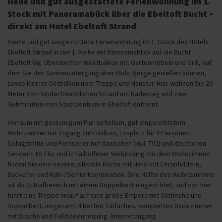
Helle und gut ausgestattete Ferienwohnung im 1.
Stock mit Panoramablick über die Ebeltoft Bucht –
direkt am Hotel Ebeltoft Strand
Kleine und gut ausgestattete Ferienwohnung im 1. Stock des Hotels
Ebeltoft Strand in der 1. Reihe mit Panoramablick auf die Bucht
Ebeltoft Vig. Überdachter Westbalkon mit Gartenmöbeln und Grill, auf
dem Sie den Sonnenuntergang über Mols Bjerge genießen können,
sowie kleiner Ostbalkon über Treppe und Haustür. Hier wohnen Sie 20
Meter vom kinderfreundlichen Strand mit Badesteg und zwei
Gehminuten vom Stadtzentrum in Ebeltoft entfernt.
Vorraum mit geräumigem Flur zu hellem, gut eingerichtetem
Wohnzimmer mit Zugang zum Balkon, Essplatz für 4 Personen,
Sofagarnitur und Fernseher mit dänischen (inkl. TV2) und deutschen
Sendern. Im Flur und in halboffener Verbindung mit dem Wohnzimmer
finden Sie eine neuere, stilvolle Küche mit Herd mit Ceranfeldern,
Backofen und Kühl-/Gefrierkombination. Eine Hälfte des Wohnzimmers
ist als Schlafbereich mit einem Doppelbett eingerichtet, und von hier
führt eine Treppe hinauf auf eine große Empore mit Stehhöhe und
Doppelbett, insgesamt 4 Betten. Einfaches, komplettes Badezimmer
mit Dusche und Fußbodenheizung. Internetzugang.