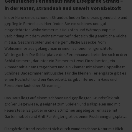
Gemütliches Ferienhaus nahe Elsegårde Strand –
in der Natur, strandnah und unweit von Ebeltoft
In der Nähe eines schönen Strandes finden Sie dieses gemütliche und
gepflegte Ferienhaus. Hier finden Sie ein schönes und gut
eingerichtetes Wohnzimmer mit Holzofen und Wärmepumpe. In
Verbindung mit dem Wohnzimmer befindet sich die gemütliche Küche
mit u.a. Geschirrspüler und eine gemütliche Essecke. Vom
Wohnzimmer aus gelangt man in einen schönen eingerichteten
Wintergarten. Die Schlafplätze des Ferienhauses befinden sich in drei
Schlafzimmern, darunter ein Zimmer mit zwei Einzelbetten, ein
Zimmer mit einem Etagenbett und ein Zimmer mit einem Doppelbett.
Schönes Badezimmer mit Dusche. Für die kleinen Feriengäste gibt es
einen Hochstuhl und ein Kinderbett. Es gibt Internet im Haus und
Fernsehen läuft über Streaming.
Das Haus liegt auf einem schönen und gepflegten Grundstück mit
großer Liegewiese, geeignet zum Spielen und Ballspielen und mit
Feuerstelle. Es gibt eine cirka 80 m2 neu angelegte Terrasse mit
Gartenmöbeln und Grill. Für Angler gibt es einen Fischreinigungsplatz.
Elsegårde Strand zeichnet sich durch wunderschöne Natur mit Blick