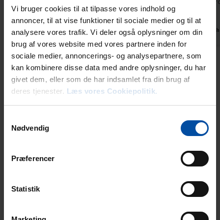
Abwasserpro
Vi bruger cookies til at tilpasse vores indhold og
Abwasser .
annoncer, til at vise funktioner til sociale medier og til at
Deutsch
analysere vores trafik. Vi deler også oplysninger om din
brug af vores website med vores partnere inden for
sociale medier, annoncerings- og analysepartnere, som
kan kombinere disse data med andre oplysninger, du har
givet dem, eller som de har indsamlet fra din brug af
Mietinformationen
deres tjenester.
Læs vores Cookiepolitik.
Agentur
Ebeltoft Feriehusudlejning
Samtykkevalg
Nødvendig
Ankunft
Præferencer
Der Schlüssel kann am Anreisetag im Büro in Ebeltoft ab 15 Uhr
(im Juni, Juli und August doch ab 16 Uhr) abgeholt werden.
Kommen Sie außerhalb unserer Öffnungszeiten, erhalten Sie
Statistik
Ihre Schlüssel in einer Schlüsselbox an unserem Büro. Den
Zugangscode finden Sie auf der Buchungsbestätigung. Eine
persönliche Bedienung am 24.12., 25.12., 31.12. und 1.1. ist
Marketing