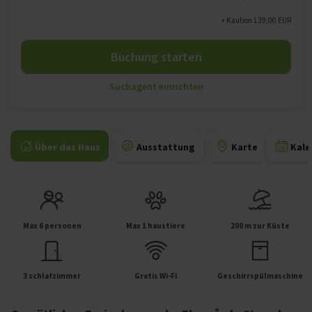
+ Kaution 139,00 EUR
Buchung starten
Suchagent einrichten
Über das Haus
Ausstattung
Karte
Kale
Max 6 personen
Max 1 haustiere
200 m zur Küste
3 schlafzimmer
Gratis Wi-Fi
Geschirrspülmaschine