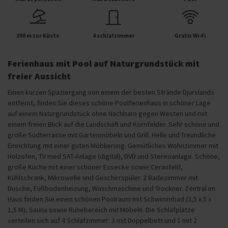
300 m zur Küste
4 schlafzimmer
Gratis Wi-Fi
Ferienhaus mit Pool auf Naturgrundstück mit
freier Aussicht
Einen kurzen Spaziergang von einem der besten Strände Djurslands
entfernt, finden Sie dieses schöne Poolferienhaus in schöner Lage
auf einem Naturgrundstück ohne Nachbarn gegen Westen und mit
einem freien Blick auf die Landschaft und Kornfelder. Sehr schöne und
große Südterrasse mit Gartenmöbeln und Grill. Helle und freundliche
Einrichtung mit einer guten Möblierung. Gemütliches Wohnzimmer mit
Holzofen, TV med SAT-Anlage (digital), DVD und Stereoanlage. Schöne,
große Küche mit einer schöner Essecke sowie Ceranfeld,
Kühlschrank, Mikrowelle und Geschirrspüler. 2 Badezimmer mit
Dusche, Fußbodenheizung, Waschmaschine und Trockner. Zentral im
Haus finden Sie einen schönen Poolraum mit Schwimmbad (3,5 x 5 x
1,5 M), Sauna sowie Ruhebereich mit Möbeln. Die Schlafplätze
verteilen sich auf 4 Schlafzimmer: 3 mit Doppelbett und 1 mit 2