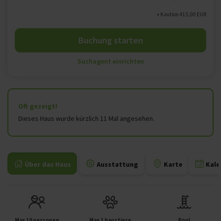
+ Kaution 415,00 EUR
Buchung starten
Suchagent einrichten
Oft gezeigt!
Dieses Haus wurde kürzlich 11 Mal angesehen.
Über das Haus
Ausstattung
Karte
Kale
Max 10 personen
Max 1 haustiere
Pool