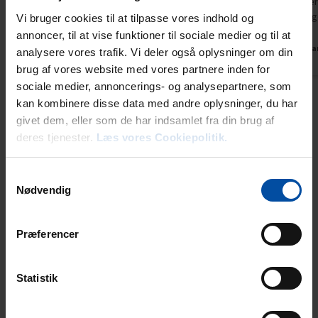
Gehbehinderu
Übersetzt durch KI -
hinaufgetra
Vi bruger cookies til at tilpasse vores indhold og
Dänemark
Originalkommentar anzeigen
annoncer, til at vise funktioner til sociale medier og til at
Dänema
analysere vores trafik. Vi deler også oplysninger om din
brug af vores website med vores partnere inden for
sociale medier, annoncerings- og analysepartnere, som
kan kombinere disse data med andre oplysninger, du har
givet dem, eller som de har indsamlet fra din brug af
Mietinformationen
deres tjenester.
Læs vores Cookiepolitik.
Agentur
Ebeltoft Feriehusudlejning
Samtykkevalg
Nødvendig
Præferencer
Ankunft
Der Schlüssel kann am Anreisetag im Büro in Ebeltoft ab 15 Uhr
(im Juni, Juli und August doch ab 16 Uhr) abgeholt werden.
Statistik
Kommen Sie außerhalb unserer Öffnungszeiten, erhalten Sie
Ihre Schlüssel in einer Schlüsselbox an unserem Büro. Den
Zugangscode finden Sie auf der Buchungsbestätigung. Eine