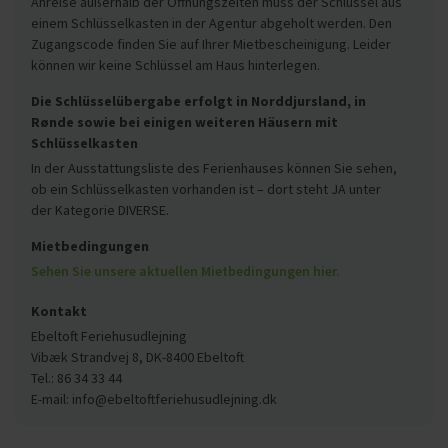
Anreise außerhalb der Öffnungszeiten muss der Schlüssel aus
einem Schlüsselkasten in der Agentur abgeholt werden. Den
Zugangscode finden Sie auf Ihrer Mietbescheinigung. Leider
können wir keine Schlüssel am Haus hinterlegen.
Die Schlüsselübergabe erfolgt in Norddjursland, in
Rønde sowie bei einigen weiteren Häusern mit
Schlüsselkasten
In der Ausstattungsliste des Ferienhauses können Sie sehen,
ob ein Schlüsselkasten vorhanden ist – dort steht JA unter
der Kategorie DIVERSE.
Mietbedingungen
Sehen Sie unsere aktuellen Mietbedingungen hier.
Kontakt
Ebeltoft Feriehusudlejning
Vibæk Strandvej 8, DK-8400 Ebeltoft
Tel.: 86 34 33 44
E-mail: info@ebeltoftferiehusudlejning.dk