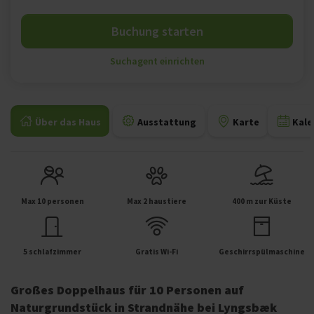
Buchung starten
Suchagent einrichten
Über das Haus
Ausstattung
Karte
Kale
Max 10 personen
Max 2 haustiere
400 m zur Küste
5 schlafzimmer
Gratis Wi-Fi
Geschirrspülmaschine
Großes Doppelhaus für 10 Personen auf
Naturgrundstück in Strandnähe bei Lyngsbæk