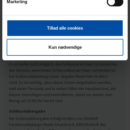
Marketing
persönliche Bedienung am 24.12., 25.12., 31.12. und 1.1. ist
nicht möglich. Unsere Ferienhäuser am Nordstrand Glesborg/
Fjellerup und Bønnerup haben eine Schlüsselbox direkt am
Haus. Genaue Informationen dazu finden Sie auf ihrer
Buchungsbestätigung oder können bei uns erfragt werden.
Tillad alle cookies
Abreise
Wenn Endreinigung bestellt ist, muss das Haus spätestens um
Kun nødvendige
9.30 Uhr verlassen werden. Wenn man für die Reinigung selbst
verantwortlich ist, muss man das Haus um 10.30 Uhr verlassen.
Es ist leider nicht möglich, den Schlüssel im Haus zu lassen bei
der Abreise, wenn keine Schlüsselbox am Haus vorhanden ist.
Die Schlüsselabholung sowie -abgabe findet hier im Büro
statt. Es ist wichtig, dass diese Zeiten eingehalten werden,
weil unser Personal, und in vielen Fällen der Hausbesitzer, die
Häuser besichtigen und kontrollieren, damit sie wieder zum
Bezug um 15.00 Uhr bereit sind
Schlüsselübergabe
Die Schlüsselübergabe erfolgt im Büro von Ebeltoft
Feriehusudlejnings Vibæk Strandvej 8, 8400 Ebeltoft. Bei