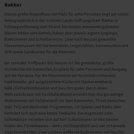
Bakker
Dieses große Doppelhaus mit Platz für zehn Personen liegt auf einem
Naturgrundstück in der schönen Landschaft Lyngsbæk Bakker in
Fußwegentfernung zum Strand. Die beiden aneinandergebauten
Häuser bilden eine Einheit, haben aber jeweils eigene Eingänge,
Badezimmer und Schlafbereiche. Zwei nach Westen gewandte
Fliesenterrassen mit Gartenmöbeln, Liegestühlen, Sonnenschirm und
Grill sowie Sandkasten für die Kleinsten.
Ein zentraler Treffpunkt des Hauses ist die gemütliche, große
Wohnküche mit Kaminofen, Essplatz für zehn Personen und Ausgang
auf die Terrasse. Für die Kleinsten ist ein Hochstuhl vorhanden.
Funktionelle, gut ausgestattete Küche mit Glaskeramikherd,
Kühl-/Gefrierkombination und Geschirrspüler. Durch einen
Mehrzweckraum mit Tischfußballspiel erreicht man das geräumige
Wohnzimmer mit Sofabereich vor dem Kaminofen, TV mit dänischen
(inkl. TV2) und deutschen Programmen, CD-Spieler und Radio. Hier
befindet sich auch eine kleine Teeküche. Die insgesamt zehn
Schlafplätze verteilen sich auf fünf Schlafzimmer an den beiden
Enden des Ferienhauses – eines mit Doppelbett und vier mit jeweils
zwei Einzelbetten. Zwei schöne, geflieste Badezimmer mit Dusche.