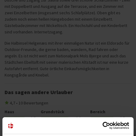
Dusche und Zugang zur Sauna sowie drei schöne Schlafzimmer - zwei
mit Doppelbett und Ausgang auf die Terrasse, und ein Zimmer mit
zwei Einzelbetten (insgesamt sechs Schlafplätze). Oben gibt es
zudem noch einen hellen Hängeboden mit einem Einzelbett.
Gästebadezimmer mit Wickeltisch. Ein Hochstuhl und ein Kinderbett
sind vorhanden. Internetzugang.
Die Halbinsel Helgenæs mit ihrer einmaligen Natur ist ein Eldorado für
Outdoor-Freunde, die gerne baden, wandern, Rad fahren oder
angeln. Es ist nicht weit zum Nationalpark Mols Bjerge und auch das
Städtchen Ebeltoft mit seiner malerischen Altstadt ist nur eine kurze
Autofahrt entfernt. Gute örtliche Einkaufsmöglichkeiten in
Kongsgårde und Knebel.
Das sagen andere Urlauber
4,7 • 10 Bewertungen
Haus
Grundstück
Bereich
4,7
4,6
4,7