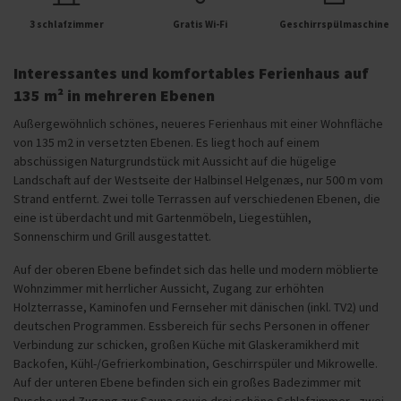
3 schlafzimmer
Gratis Wi-Fi
Geschirrspülmaschine
Interessantes und komfortables Ferienhaus auf
135 m² in mehreren Ebenen
Außergewöhnlich schönes, neueres Ferienhaus mit einer Wohnfläche
von 135 m2 in versetzten Ebenen. Es liegt hoch auf einem
abschüssigen Naturgrundstück mit Aussicht auf die hügelige
Landschaft auf der Westseite der Halbinsel Helgenæs, nur 500 m vom
Strand entfernt. Zwei tolle Terrassen auf verschiedenen Ebenen, die
eine ist überdacht und mit Gartenmöbeln, Liegestühlen,
Sonnenschirm und Grill ausgestattet.
Auf der oberen Ebene befindet sich das helle und modern möblierte
Wohnzimmer mit herrlicher Aussicht, Zugang zur erhöhten
Holzterrasse, Kaminofen und Fernseher mit dänischen (inkl. TV2) und
deutschen Programmen. Essbereich für sechs Personen in offener
Verbindung zur schicken, großen Küche mit Glaskeramikherd mit
Backofen, Kühl-/Gefrierkombination, Geschirrspüler und Mikrowelle.
Auf der unteren Ebene befinden sich ein großes Badezimmer mit