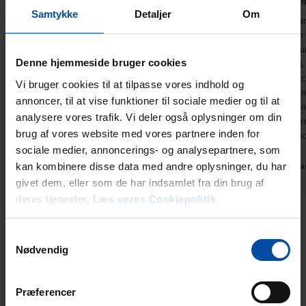
Richard Veldhuizen
Aug. 2025
Freddy Ingh
Samtykke
Detaljer
Om
Schones, geraumiges Haus in einer herrlich
Ärgerlich war
ruhigen Umgebung. Wir kommen gerne noch
zu bedienen 
einmal zuruck.
Fernbedienun
Denne hjemmeside bruger cookies
empfangen). 
Deutschland
hatten endli
Vi bruger cookies til at tilpasse vores indhold og
auch Problem
annoncer, til at vise funktioner til sociale medier og til at
dann fehlte 
analysere vores trafik. Vi deler også oplysninger om din
herrliche Ter
brug af vores website med vores partnere inden for
der strahlend
sociale medier, annoncerings- og analysepartnere, som
kan kombinere disse data med andre oplysninger, du har
Dänema
givet dem, eller som de har indsamlet fra din brug af
deres tjenester.
Læs vores Cookiepolitik.
Alle Erfahrungsberichte anzeigen
Samtykkevalg
Nødvendig
Mietinformationen
Agentur
Præferencer
Ebeltoft Feriehusudlejning