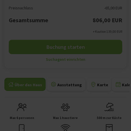
Preisnachlass
-65,00 EUR
Gesamtsumme
806,00 EUR
+ Kaution 139,00 EUR
Buchung starten
Suchagent einrichten
Über das Haus
Ausstattung
Karte
Kale
Max 6 personen
Max 1 haustiere
500 m zur Küste