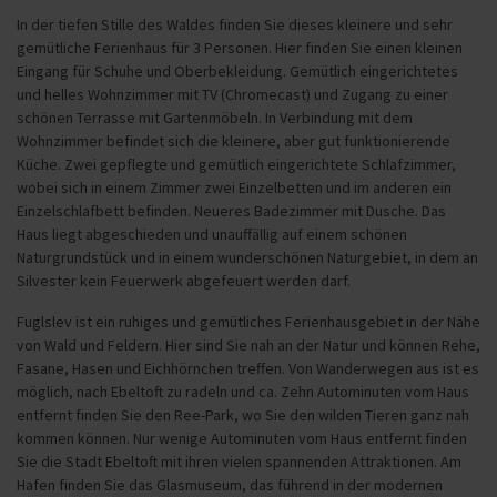
In der tiefen Stille des Waldes finden Sie dieses kleinere und sehr
gemütliche Ferienhaus für 3 Personen. Hier finden Sie einen kleinen
Eingang für Schuhe und Oberbekleidung. Gemütlich eingerichtetes
und helles Wohnzimmer mit TV (Chromecast) und Zugang zu einer
schönen Terrasse mit Gartenmöbeln. In Verbindung mit dem
Wohnzimmer befindet sich die kleinere, aber gut funktionierende
Küche. Zwei gepflegte und gemütlich eingerichtete Schlafzimmer,
wobei sich in einem Zimmer zwei Einzelbetten und im anderen ein
Einzelschlafbett befinden. Neueres Badezimmer mit Dusche. Das
Haus liegt abgeschieden und unauffällig auf einem schönen
Naturgrundstück und in einem wunderschönen Naturgebiet, in dem an
Silvester kein Feuerwerk abgefeuert werden darf.
Fuglslev ist ein ruhiges und gemütliches Ferienhausgebiet in der Nähe
von Wald und Feldern. Hier sind Sie nah an der Natur und können Rehe,
Fasane, Hasen und Eichhörnchen treffen. Von Wanderwegen aus ist es
möglich, nach Ebeltoft zu radeln und ca. Zehn Autominuten vom Haus
entfernt finden Sie den Ree-Park, wo Sie den wilden Tieren ganz nah
kommen können. Nur wenige Autominuten vom Haus entfernt finden
Sie die Stadt Ebeltoft mit ihren vielen spannenden Attraktionen. Am
Hafen finden Sie das Glasmuseum, das führend in der modernen