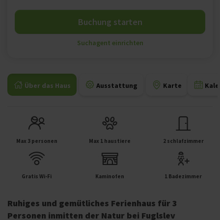
Buchung starten
Suchagent einrichten
Über das Haus
Ausstattung
Karte
Kale
Max 3 personen
Max 1 haustiere
2 schlafzimmer
Gratis Wi-Fi
Kaminofen
1 Badezimmer
Ruhiges und gemütliches Ferienhaus für 3
Personen inmitten der Natur bei Fuglslev