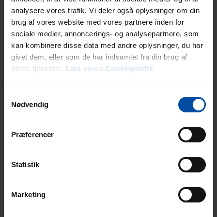
analysere vores trafik. Vi deler også oplysninger om din
brug af vores website med vores partnere inden for
sociale medier, annoncerings- og analysepartnere, som
Mietinformationen
kan kombinere disse data med andre oplysninger, du har
givet dem, eller som de har indsamlet fra din brug af
Agentur
deres tjenester.
Læs vores Cookiepolitik.
Ebeltoft Feriehusudlejning
Samtykkevalg
Nødvendig
Ankunft
Der Schlüssel kann am Anreisetag im Büro in Ebeltoft ab 15 Uhr
(im Juni, Juli und August doch ab 16 Uhr) abgeholt werden.
Præferencer
Kommen Sie außerhalb unserer Öffnungszeiten, erhalten Sie
Ihre Schlüssel in einer Schlüsselbox an unserem Büro. Den
Zugangscode finden Sie auf der Buchungsbestätigung. Eine
Statistik
persönliche Bedienung am 24.12., 25.12., 31.12. und 1.1. ist
nicht möglich. Unsere Ferienhäuser am Nordstrand Glesborg/
Fjellerup und Bønnerup haben eine Schlüsselbox direkt am
Marketing
Haus. Genaue Informationen dazu finden Sie auf ihrer
Buchungsbestätigung oder können bei uns erfragt werden.