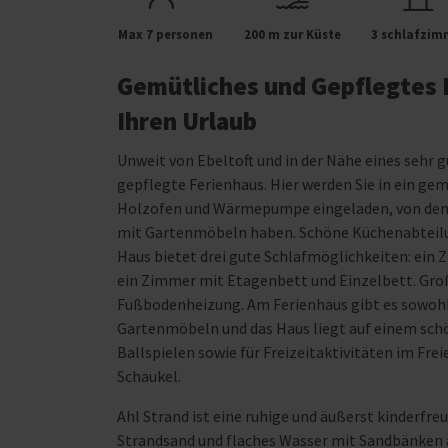
Max 7 personen
200 m zur Küste
3 schlafzim
Gemütliches und Gepflegtes Fe
Ihren Urlaub
Unweit von Ebeltoft und in der Nähe eines sehr 
gepflegte Ferienhaus. Hier werden Sie in ein g
Holzofen und Wärmepumpe eingeladen, von dem 
mit Gartenmöbeln haben. Schöne Küchenabteilun
Haus bietet drei gute Schlafmöglichkeiten: ei
ein Zimmer mit Etagenbett und Einzelbett. Gr
Fußbodenheizung. Am Ferienhaus gibt es sowohl 
Gartenmöbeln und das Haus liegt auf einem schö
Ballspielen sowie für Freizeitaktivitäten im Freie
Schaukel.
Ahl Strand ist eine ruhige und äußerst kinderfr
Strandsand und flaches Wasser mit Sandbänken au