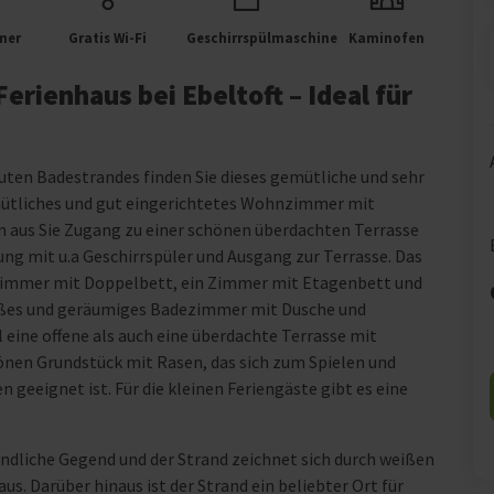
mer
Gratis Wi-Fi
Geschirrspülmaschine
Kaminofen
rienhaus bei Ebeltoft – Ideal für
guten Badestrandes finden Sie dieses gemütliche und sehr
emütliches und gut eingerichtetes Wohnzimmer mit
aus Sie Zugang zu einer schönen überdachten Terrasse
g mit u.a Geschirrspüler und Ausgang zur Terrasse. Das
n Zimmer mit Doppelbett, ein Zimmer mit Etagenbett und
oßes und geräumiges Badezimmer mit Dusche und
eine offene als auch eine überdachte Terrasse mit
nen Grundstück mit Rasen, das sich zum Spielen und
n geeignet ist. Für die kleinen Feriengäste gibt es eine
eundliche Gegend und der Strand zeichnet sich durch weißen
s. Darüber hinaus ist der Strand ein beliebter Ort für