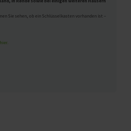
land, in Rønde sowie bei einigen weiteren Häusern
nen Sie sehen, ob ein Schlüsselkasten vorhanden ist –
hier.