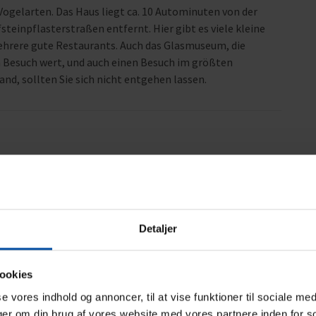
 Vogelarten. Das Haus liegt ca. 10 Autominuten von der
teinpflasterstraßen entfernt. Hier gibt es viele kleine
ehrere gute Restaurants. Auch das Glasmuseum, die
n Besuch wert, und auch einen Besuch im größten
d, sollten Sie sich nicht entgehen lassen.
Bereich
4,6
4,8
Detaljer
25
ookies
.
sse vores indhold og annoncer, til at vise funktioner til sociale med
nger om din brug af vores website med vores partnere inden for s