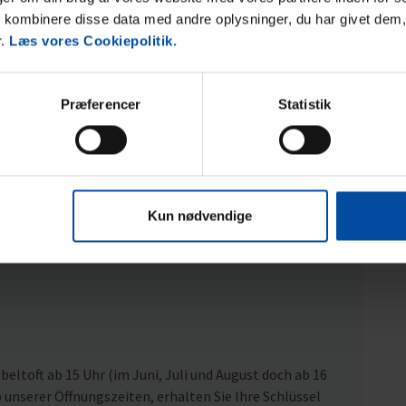
kombinere disse data med andre oplysninger, du har givet dem,
r.
Læs vores Cookiepolitik.
Præferencer
Statistik
Kun nødvendige
eltoft ab 15 Uhr (im Juni, Juli und August doch ab 16
nserer Öffnungszeiten, erhalten Sie Ihre Schlüssel