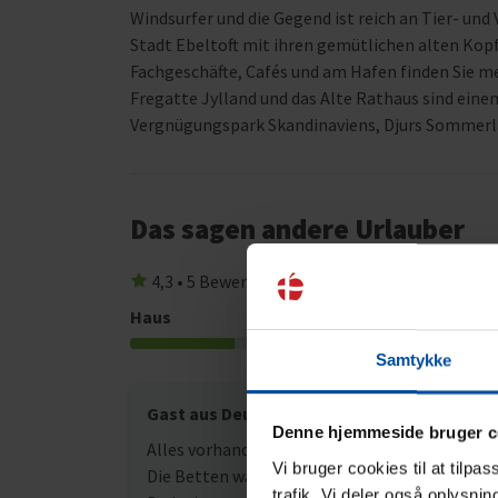
Windsurfer und die Gegend ist reich an Tier- und
Stadt Ebeltoft mit ihren gemütlichen alten Kopfs
Fachgeschäfte, Cafés und am Hafen finden Sie m
Fregatte Jylland und das Alte Rathaus sind eine
Vergnügungspark Skandinaviens, Djurs Sommerlan
Das sagen andere Urlauber
4,3 • 5 Bewertungen
Haus
Grundstück
3,4
Samtykke
Gast aus Deutschland
Sep. 20
Denne hjemmeside bruger c
Alles vorhanden was man so braucht im Urlaub
Vi bruger cookies til at tilpa
Die Betten waren für uns unbequem. Und das
trafik. Vi deler også oplysni