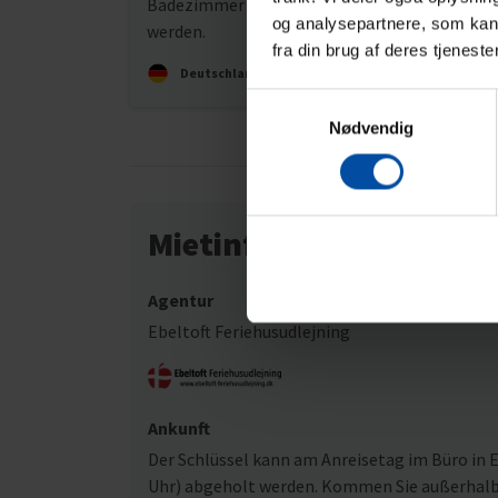
Badezimmer könnte mal wieder überarbeitet
og analysepartnere, som kan 
werden.
fra din brug af deres tjeneste
Deutschland
Samtykkevalg
Nødvendig
Mietinformationen
Agentur
Ebeltoft Feriehusudlejning
Ankunft
Der Schlüssel kann am Anreisetag im Büro in Eb
Uhr) abgeholt werden. Kommen Sie außerhalb u