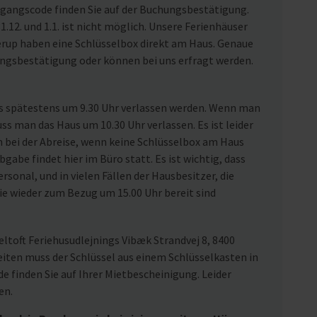
ugangscode finden Sie auf der Buchungsbestätigung.
1.12. und 1.1. ist nicht möglich. Unsere Ferienhäuser
rup haben eine Schlüsselbox direkt am Haus. Genaue
ungsbestätigung oder können bei uns erfragt werden.
us spätestens um 9.30 Uhr verlassen werden. Wenn man
uss man das Haus um 10.30 Uhr verlassen. Es ist leider
n bei der Abreise, wenn keine Schlüsselbox am Haus
gabe findet hier im Büro statt. Es ist wichtig, dass
rsonal, und in vielen Fällen der Hausbesitzer, die
ie wieder zum Bezug um 15.00 Uhr bereit sind
ltoft Feriehusudlejnings Vibæk Strandvej 8, 8400
eiten muss der Schlüssel aus einem Schlüsselkasten in
 finden Sie auf Ihrer Mietbescheinigung. Leider
en.