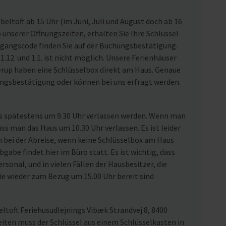
eltoft ab 15 Uhr (im Juni, Juli und August doch ab 16
nserer Öffnungszeiten, erhalten Sie Ihre Schlüssel
ugangscode finden Sie auf der Buchungsbestätigung.
1.12. und 1.1. ist nicht möglich. Unsere Ferienhäuser
rup haben eine Schlüsselbox direkt am Haus. Genaue
ungsbestätigung oder können bei uns erfragt werden.
us spätestens um 9.30 Uhr verlassen werden. Wenn man
uss man das Haus um 10.30 Uhr verlassen. Es ist leider
n bei der Abreise, wenn keine Schlüsselbox am Haus
gabe findet hier im Büro statt. Es ist wichtig, dass
rsonal, und in vielen Fällen der Hausbesitzer, die
ie wieder zum Bezug um 15.00 Uhr bereit sind
ltoft Feriehusudlejnings Vibæk Strandvej 8, 8400
eiten muss der Schlüssel aus einem Schlüsselkasten in