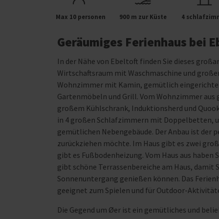
Max 10 personen
900 m zur Küste
4 schlafzim
Geräumiges Ferienhaus bei Eb
In der Nähe von Ebeltoft finden Sie dieses großa
Wirtschaftsraum mit Waschmaschine und großem 
Wohnzimmer mit Kamin, gemütlich eingerichtet
Gartenmöbeln und Grill. Vom Wohnzimmer aus g
großem Kühlschrank, Induktionsherd und Quooke
in 4 großen Schlafzimmern mit Doppelbetten, un
gemütlichen Nebengebäude. Der Anbau ist der pe
zurückziehen möchte. Im Haus gibt es zwei gro
gibt es Fußbodenheizung. Vom Haus aus haben Sie
gibt schöne Terrassenbereiche am Haus, damit 
Sonnenuntergang genießen können. Das Ferienha
geeignet zum Spielen und für Outdoor-Aktivität
Die Gegend um Øer ist ein gemütliches und belie