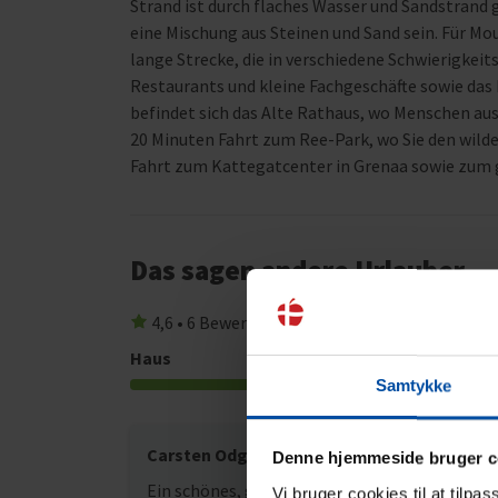
Strand ist durch flaches Wasser und Sandstrand 
eine Mischung aus Steinen und Sand sein. Für Mo
lange Strecke, die in verschiedene Schwierigkeit
Restaurants und kleine Fachgeschäfte sowie da
befindet sich das Alte Rathaus, wo Menschen aus
20 Minuten Fahrt zum Ree-Park, wo Sie den wil
Fahrt zum Kattegatcenter in Grenaa sowie zum 
Das sagen andere Urlauber
4,6 • 6 Bewertungen
Haus
Grundstück
4,8
Samtykke
Carsten Odgaard Christensen
Apr. 20
Denne hjemmeside bruger c
Ein schönes, großes und gut ausgestattetes
Vi bruger cookies til at tilpa