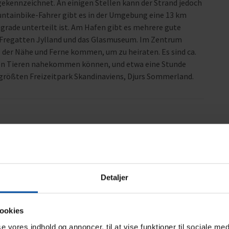
gekennzeichnet. An einigen Stellen kann der Strand jedoch
untainbike-Fahrer gibt es in der Umgebung eine 13 km
sgrade unterteilt ist. Am Hafen gibt es mehrere gute
s Fregatten Jylland und das Glasmuseum. Im Zentrum
 der Nähe und Ferne kommen, um zu heiraten. Es sind ca.
den Tieren nahekommen können, und etwa eine Stunde
größten Freizeitpark Skandinaviens, Djurs Sommerland.
Bereich
4,5
4,5
Detaljer
26
ookies
sse vores indhold og annoncer, til at vise funktioner til sociale med