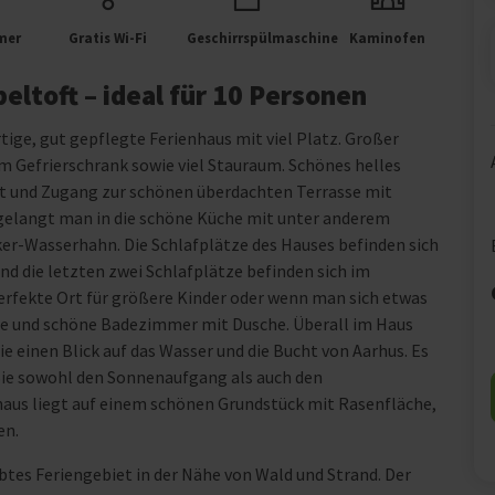
mer
Gratis Wi-Fi
Geschirrspülmaschine
Kaminofen
eltoft – ideal für 10 Personen
rtige, gut gepflegte Ferienhaus mit viel Platz. Großer
Gefrierschrank sowie viel Stauraum. Schönes helles
 und Zugang zur schönen überdachten Terrasse mit
elangt man in die schöne Küche mit unter anderem
r-Wasserhahn. Die Schlafplätze des Hauses befinden sich
d die letzten zwei Schlafplätze befinden sich im
rfekte Ort für größere Kinder oder wenn man sich etwas
ße und schöne Badezimmer mit Dusche. Überall im Haus
 einen Blick auf das Wasser und die Bucht von Aarhus. Es
Sie sowohl den Sonnenaufgang als auch den
us liegt auf einem schönen Grundstück mit Rasenfläche,
en.
btes Feriengebiet in der Nähe von Wald und Strand. Der