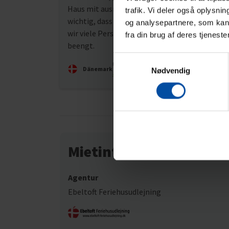
Haus mit ausreichend Parkplätzen. Uns war
trafik. Vi deler også oplysni
wichtig, dass es vier Schlafzimmer gab. Obwoh
og analysepartnere, som kan 
wir viele Personen waren, wirkte es nicht
fra din brug af deres tjeneste
beengt.
Samtykkevalg
Übersetzt durch KI -
Originalkommentar
Dänemark
Nødvendig
anzeigen
Mietinformationen
Agentur
Ebeltoft Feriehusudlejning