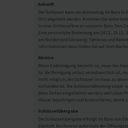
Ankunft
Der Schlüssel kann am Anreisetag im Büro in Eb
Uhr) abgeholt werden. Kommen Sie außerhalb u
in einer Schlüsselbox an unserem Büro. Den Z
Eine persönliche Bedienung am 24.12., 25.12., 3
am Nordstrand Glesborg/ Fjellerup und Bønne
Informationen dazu finden Sie auf ihrer Buch
Abreise
Wenn Endreinigung bestellt ist, muss das Ha
für die Reinigung selbst verantwortlich ist, m
nicht möglich, den Schlüssel im Haus zu lasse
vorhanden ist. Die Schlüsselabholung sowie -ab
diese Zeiten eingehalten werden, weil unser Pe
Häuser besichtigen und kontrollieren, damit s
Schlüsselübergabe
Die Schlüsselübergabe erfolgt im Büro von Ebe
Ebeltoft. Bei Anreise außerhalb der Öffnungsz