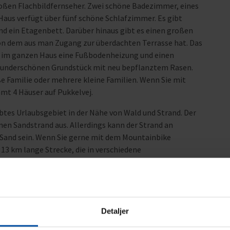
ßen Flachbildfernseher. Zwei schöne Badezimmer, eines
Haus verfügt über fünf schöne Schlafzimmer. Es gibt
d ein Etagenbett. Darüber hinaus gibt es einen großen
on dem aus man Zugang zur überdachten Terrasse hat. Das
es im ganzen Haus eine Fußbodenheizung und einen
 wunderschönen Grundstück mit neu bepflanztem Rasen.
ße Familie oder mehrere kleine Familien. Wenn Sie mit
mt 4 Häuser auf Pukkelvej.
btes Urlaubsgebiet in der Nähe von Wald und Strand. Der
nen Sandstrand aus. Allerdings kann der Strand an
 Sand sein. Wenn Sie gerne mit dem Mountainbike
13 km lange Strecke, die in verschiedene
d es ca. 5 Autominuten vom Hafen in Ebeltoft entfernt.
der modernen Glaskunst ist. Am Hafen finden Sie auch
die Möglichkeit, fangfrischen Fisch zu kaufen.
e Jylland. In den gemütlichen Kopfsteinpflasterstraßen
e Geschäfte, unter anderem Angewandte Kunst und kleine
Detaljer
tbesuchte Sehenswürdigkeit der Stadt, das Alte Rathaus, wo