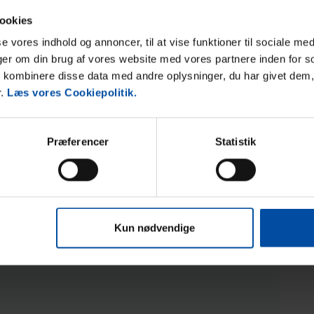
en. Vom Ferienhaus aus sind es jeweils etwas mehr als
ookies
 und zum größten Vergnügungspark Skandinaviens, Djurs
sse vores indhold og annoncer, til at vise funktioner til sociale med
nger om din brug af vores website med vores partnere inden for s
kombinere disse data med andre oplysninger, du har givet dem,
r.
Læs vores Cookiepolitik.
Præferencer
Statistik
Bereich
4,7
4,7
Kun nødvendige