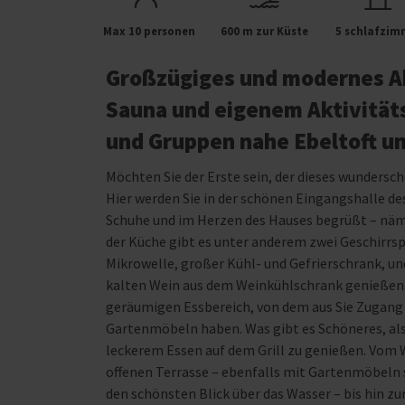
Max 10 personen
600 m zur Küste
5 schlafzim
Großzügiges und modernes Ak
Sauna und eigenem Aktivitäts
und Gruppen nahe Ebeltoft u
Möchten Sie der Erste sein, der dieses wundersc
Hier werden Sie in der schönen Eingangshalle de
Schuhe und im Herzen des Hauses begrüßt – näm
der Küche gibt es unter anderem zwei Geschirrsp
Mikrowelle, großer Kühl- und Gefrierschrank, u
kalten Wein aus dem Weinkühlschrank genießen. 
geräumigen Essbereich, von dem aus Sie Zugang 
Gartenmöbeln haben. Was gibt es Schöneres, al
leckerem Essen auf dem Grill zu genießen. Vom
offenen Terrasse – ebenfalls mit Gartenmöbeln 
den schönsten Blick über das Wasser – bis hin 