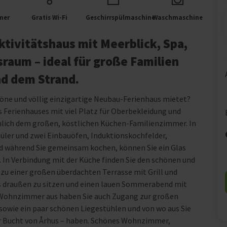
mer
Gratis Wi-Fi
Geschirrspülmaschine
Waschmaschine
tivitätshaus mit Meerblick, Spa,
raum – ideal für große Familien
nd dem Strand.
höne und völlig einzigartige Neubau-Ferienhaus mietet?
s Ferienhauses mit viel Platz für Oberbekleidung und
lich dem großen, köstlichen Küchen-Familienzimmer. In
üler und zwei Einbauöfen, Induktionskochfelder,
nd während Sie gemeinsam kochen, können Sie ein Glas
In Verbindung mit der Küche finden Sie den schönen und
zu einer großen überdachten Terrasse mit Grill und
s draußen zu sitzen und einen lauen Sommerabend mit
 Wohnzimmer aus haben Sie auch Zugang zur großen
sowie ein paar schönen Liegestühlen und von wo aus Sie
zur Bucht von Århus – haben. Schönes Wohnzimmer,