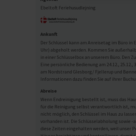
Ebeltoft Feriehusudlejning
Ankunft
Der Schlüssel kann am Anreisetag im Büro in Eb
Uhr) abgeholt werden. Kommen Sie außerhalb u
in einer Schlüsselbox an unserem Büro. Den Z
Eine persönliche Bedienung am 24.12., 25.12., 3
am Nordstrand Glesborg/ Fjellerup und Bønne
Informationen dazu finden Sie auf ihrer Buch
Abreise
Wenn Endreinigung bestellt ist, muss das Ha
für die Reinigung selbst verantwortlich ist, m
nicht möglich, den Schlüssel im Haus zu lasse
vorhanden ist. Die Schlüsselabholung sowie -ab
diese Zeiten eingehalten werden, weil unser Pe
Häuser besichtigen und kontrollieren, damit s