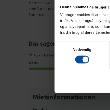
Menschen von nah und fern kommen, um zu heirat
Denne hjemmeside bruger c
eine Autostunde zum Kattegat Center in Grenaa
Sommerland.
Vi bruger cookies til at tilpa
trafik. Vi deler også oplysni
og analysepartnere, som kan 
fra din brug af deres tjeneste
Das sagen andere Urlauber
Samtykkevalg
Nødvendig
4,8 • 3 Bewertungen
Haus
Grundstück
5,0
Mietinformationen
Agentur