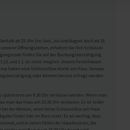
eltoft ab 15 Uhr (im Juni, Juli und August doch ab 16
nserer Öffnungszeiten, erhalten Sie Ihre Schlüssel
ugangscode finden Sie auf der Buchungsbestätigung.
1.12. und 1.1. ist nicht möglich. Unsere Ferienhäuser
rup haben eine Schlüsselbox direkt am Haus. Genaue
ungsbestätigung oder können bei uns erfragt werden.
us spätestens um 9.30 Uhr verlassen werden. Wenn man
uss man das Haus um 10.30 Uhr verlassen. Es ist leider
n bei der Abreise, wenn keine Schlüsselbox am Haus
gabe findet hier im Büro statt. Es ist wichtig, dass
rsonal, und in vielen Fällen der Hausbesitzer, die
ie wieder zum Bezug um 15.00 Uhr bereit sind