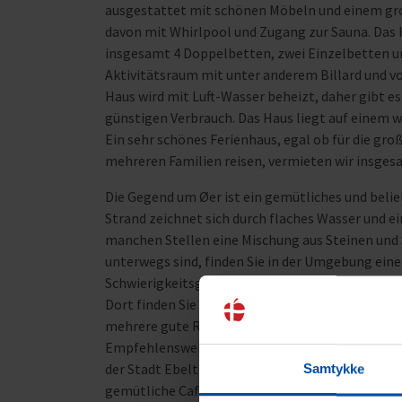
ausgestattet mit schönen Möbeln und einem gro
davon mit Whirlpool und Zugang zur Sauna. Das 
insgesamt 4 Doppelbetten, zwei Einzelbetten un
Aktivitätsraum mit unter anderem Billard und v
Haus wird mit Luft-Wasser beheizt, daher gibt 
günstigen Verbrauch. Das Haus liegt auf einem
Ein sehr schönes Ferienhaus, egal ob für die gro
mehreren Familien reisen, vermieten wir insgesa
Die Gegend um Øer ist ein gemütliches und belie
Strand zeichnet sich durch flaches Wasser und ei
manchen Stellen eine Mischung aus Steinen und
unterwegs sind, finden Sie in der Umgebung eine 
Schwierigkeitsgrade unterteilt ist. Vom Haus sin
Dort finden Sie das Glasmuseum, das führend in 
mehrere gute Restaurants und es besteht immer 
Empfehlenswert ist auch ein Besuch der Fregatt
der Stadt Ebeltoft finden Sie viele interessant
Samtykke
gemütliche Cafés. Hier finden Sie auch die meis