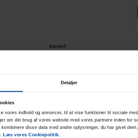
Bereich
4,6
4,7
25
Antje Höhl
Okt. 2025
Alles schnell zu Fuß erreichbar.
Detaljer
Deutschland
ookies
sse vores indhold og annoncer, til at vise funktioner til sociale med
nger om din brug af vores website med vores partnere inden for s
kombinere disse data med andre oplysninger, du har givet dem,
r.
Læs vores Cookiepolitik.