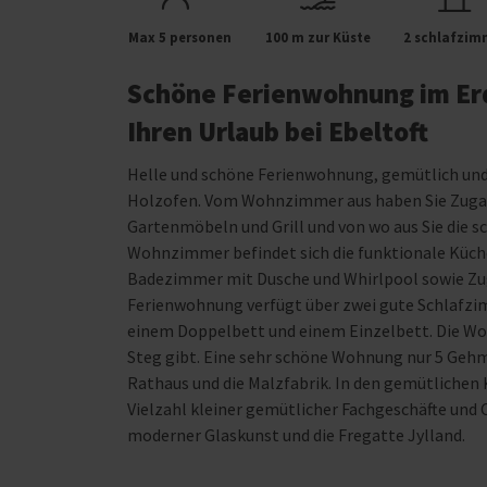
Max 5 personen
100 m zur Küste
2 schlafzim
Schöne Ferienwohnung im Erd
Ihren Urlaub bei Ebeltoft
Helle und schöne Ferienwohnung, gemütlich un
Holzofen. Vom Wohnzimmer aus haben Sie Zugan
Gartenmöbeln und Grill und von wo aus Sie die 
Wohnzimmer befindet sich die funktionale Küch
Badezimmer mit Dusche und Whirlpool sowie Zug
Ferienwohnung verfügt über zwei gute Schlafzi
einem Doppelbett und einem Einzelbett. Die Woh
Steg gibt. Eine sehr schöne Wohnung nur 5 Gehmi
Rathaus und die Malzfabrik. In den gemütlichen 
Vielzahl kleiner gemütlicher Fachgeschäfte und
moderner Glaskunst und die Fregatte Jylland.