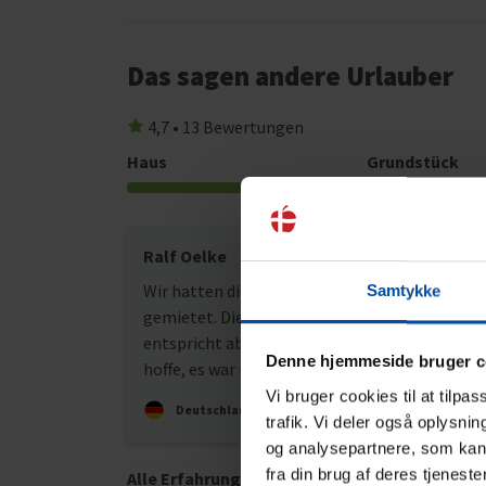
Das sagen andere Urlauber
4,7 • 13 Bewertungen
Haus
Grundstück
4,9
Ralf Oelke
Nov. 20
Wir hatten die Wohnung jetzt zum dritten Mal
Samtykke
gemietet. Die Ausstattung ist hochwertig und
entspricht absolut unserem Geschmack. Ich
Denne hjemmeside bruger c
hoffe, es war nicht das letzte Mal.
Vi bruger cookies til at tilpa
Deutschland
trafik. Vi deler også oplysni
og analysepartnere, som kan 
fra din brug af deres tjeneste
Alle Erfahrungsberichte anzeigen