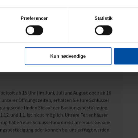
Præferencer
Statistik
Kun nødvendige
eltoft ab 15 Uhr (im Juni, Juli und August doch ab 16
nserer Öffnungszeiten, erhalten Sie Ihre Schlüssel
ugangscode finden Sie auf der Buchungsbestätigung.
1.12. und 1.1. ist nicht möglich. Unsere Ferienhäuser
rup haben eine Schlüsselbox direkt am Haus. Genaue
ungsbestätigung oder können bei uns erfragt werden.