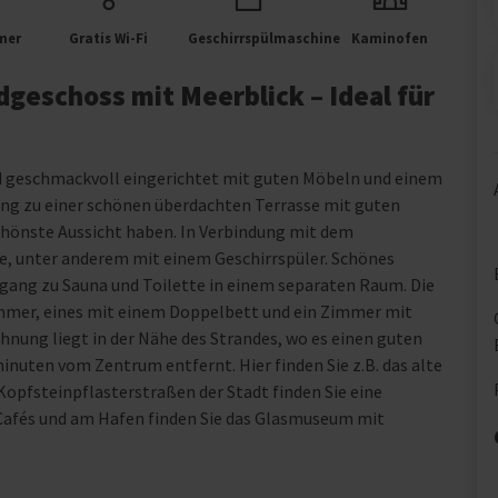
mer
Gratis Wi-Fi
Geschirrspülmaschine
Kaminofen
geschoss mit Meerblick – Ideal für
d geschmackvoll eingerichtet mit guten Möbeln und einem
g zu einer schönen überdachten Terrasse mit guten
schönste Aussicht haben. In Verbindung mit dem
e, unter anderem mit einem Geschirrspüler. Schönes
ang zu Sauna und Toilette in einem separaten Raum. Die
mmer, eines mit einem Doppelbett und ein Zimmer mit
nung liegt in der Nähe des Strandes, wo es einen guten
nuten vom Zentrum entfernt. Hier finden Sie z.B. das alte
Kopfsteinpflasterstraßen der Stadt finden Sie eine
 Cafés und am Hafen finden Sie das Glasmuseum mit