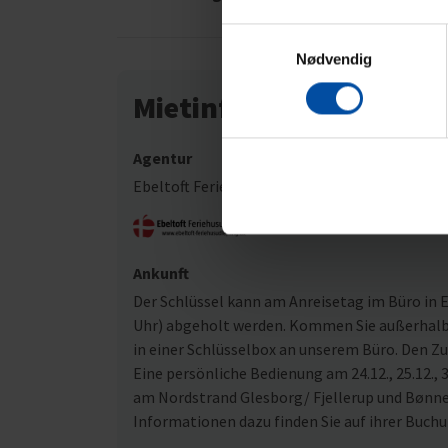
Samtykkevalg
Nødvendig
Mietinformationen
Agentur
Ebeltoft Feriehusudlejning
Ankunft
Der Schlüssel kann am Anreisetag im Büro in Eb
Uhr) abgeholt werden. Kommen Sie außerhalb u
in einer Schlüsselbox an unserem Büro. Den Z
Eine persönliche Bedienung am 24.12., 25.12., 3
am Nordstrand Glesborg/ Fjellerup und Bønne
Informationen dazu finden Sie auf ihrer Buch