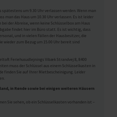
us spätestens um 9.30 Uhr verlassen werden. Wenn man
uss man das Haus um 10.30 Uhr verlassen. Es ist leider
n bei der Abreise, wenn keine Schlüsselbox am Haus
gabe findet hier im Büro statt. Es ist wichtig, dass
rsonal, und in vielen Fällen der Hausbesitzer, die
ie wieder zum Bezug um 15.00 Uhr bereit sind
ltoft Feriehusudlejnings Vibæk Strandvej 8, 8400
eiten muss der Schlüssel aus einem Schlüsselkasten in
 finden Sie auf Ihrer Mietbescheinigung. Leider
en.
land, in Rønde sowie bei einigen weiteren Häusern
nen Sie sehen, ob ein Schlüsselkasten vorhanden ist –