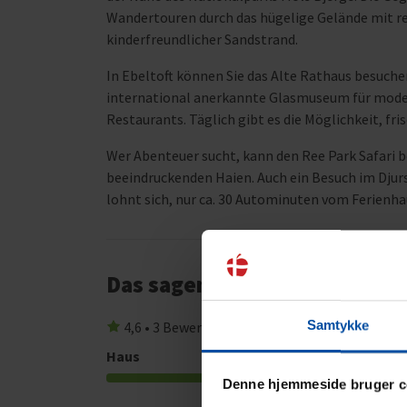
Wandertouren durch das hügelige Gelände mit re
kinderfreundlicher Sandstrand.
In Ebeltoft können Sie das Alte Rathaus besuchen
international anerkannte Glasmuseum für moder
Restaurants. Täglich gibt es die Möglichkeit, fr
Wer Abenteuer sucht, kann den Ree Park Safari 
beeindruckenden Haien. Auch ein Besuch im Dju
lohnt sich, nur ca. 30 Autominuten vom Ferienha
Das sagen andere Urlauber
Samtykke
4,6 • 3 Bewertungen
Haus
Grundstück
4,7
Denne hjemmeside bruger c