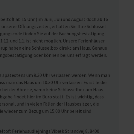
eltoft ab 15 Uhr (im Juni, Juli und August doch ab 16
nserer Öffnungszeiten, erhalten Sie Ihre Schlüssel
ugangscode finden Sie auf der Buchungsbestätigung.
1.12. und 1.1. ist nicht möglich. Unsere Ferienhäuser
rup haben eine Schlüsselbox direkt am Haus. Genaue
ungsbestätigung oder können bei uns erfragt werden.
us spätestens um 9.30 Uhr verlassen werden. Wenn man
uss man das Haus um 10.30 Uhr verlassen. Es ist leider
n bei der Abreise, wenn keine Schlüsselbox am Haus
gabe findet hier im Büro statt. Es ist wichtig, dass
rsonal, und in vielen Fällen der Hausbesitzer, die
ie wieder zum Bezug um 15.00 Uhr bereit sind
ltoft Feriehusudlejnings Vibæk Strandvej 8, 8400