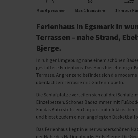
Max 6 personen
Max 1 haustiere
1 km zur Kü
Ferienhaus in Egsmark in wu
Terrassen – nahe Strand, Ebe
Bjerge.
In ruhiger Umgebung nahe einem schönen Badestr
gestaltete Ferienhaus. Das Haus bietet ein gr
Terrasse. Angrenzend befindet sich die moderne 
überdachten Terrasse mit Gartenmöbeln.
Die Schlafplätze verteilen sich auf drei Schlaf
Einzelbetten. Schönes Badezimmer mit Fußbode
Für das Auto steht ein Carport mit elektrischer
und bietet zudem einen angelegten Basketballpl
Das Ferienhaus liegt in einer wunderschönen Nat
der Nähe des Nationalparks Mols Bjerge. Die Geg