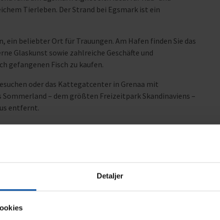
ichem Tierleben. Der Strand bei Egsmark ist ein
, ein beliebter Ort für Trauungen. Am Hafen finden Sie das
ne Glaskunst sowie zahlreiche Geschäfte und
isch gefangenen Fisch zu kaufen.
besuchen oder das Kattegatcenter in Grenaa mit
rs Sommerland – dem größten Freizeitpark Skandinaviens –
us entfernt.
Detaljer
Bereich
4,0
5,0
ookies