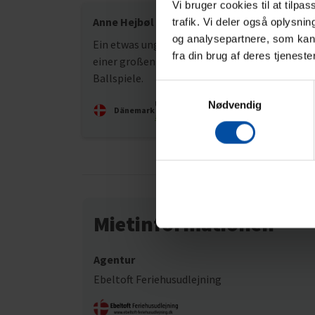
Vi bruger cookies til at tilpa
Anne Hejbøl
Juni 20
trafik. Vi deler også oplysni
og analysepartnere, som kan 
Ein etwas ungewöhnliches Grundstück mit
fra din brug af deres tjeneste
einer großen gepflasterten Fläche für
Ballspiele.
Samtykkevalg
Übersetzt durch KI -
Originalkommentar
Nødvendig
Dänemark
anzeigen
Mietinformationen
Agentur
Ebeltoft Feriehusudlejning