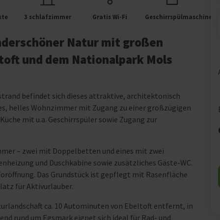
ste
3 schlafzimmer
Gratis Wi-Fi
Geschirrspülmaschine
nderschöner Natur mit großen
ltoft und dem Nationalpark Mols
and befindet sich dieses attraktive, architektonisch
oßes, helles Wohnzimmer mit Zugang zu einer großzügigen
Küche mit u.a. Geschirrspüler sowie Zugang zur
zimmer – zwei mit Doppelbetten und eines mit zwei
nheizung und Duschkabine sowie zusätzliches Gäste-WC.
 Toröffnung. Das Grundstück ist gepflegt mit Rasenfläche
atz für Aktivurlauber.
urlandschaft ca. 10 Autominuten von Ebeltoft entfernt, in
end rund um Egsmark eignet sich ideal für Rad- und