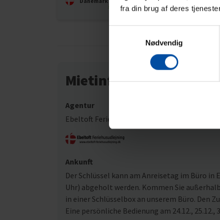
Dänemark
anzeigen
fra din brug af deres tjeneste
Samtykkevalg
Nødvendig
Mietinformationen
Agentur
Ebeltoft Feriehusudlejning
Ankunft
Der Schlüssel kann am Anreisetag im Büro in Eb
Uhr) abgeholt werden. Kommen Sie außerhalb u
in einer Schlüsselbox an unserem Büro. Den Z
Eine persönliche Bedienung am 24.12., 25.12., 3