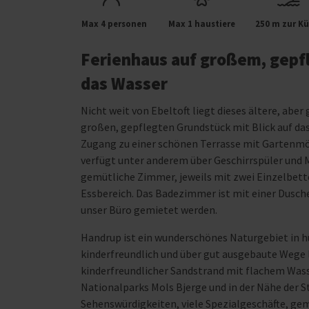
Max 4 personen
Max 1 haustiere
250 m zur Kü
Ferienhaus auf großem, gepf
das Wasser
Nicht weit von Ebeltoft liegt dieses ältere, abe
großen, gepflegten Grundstück mit Blick auf da
Zugang zu einer schönen Terrasse mit Gartenmöb
verfügt unter anderem über Geschirrspüler und Mi
gemütliche Zimmer, jeweils mit zwei Einzelbette
Essbereich. Das Badezimmer ist mit einer Dusc
unser Büro gemietet werden.
Handrup ist ein wunderschönes Naturgebiet in h
kinderfreundlich und über gut ausgebaute Wege le
kinderfreundlicher Sandstrand mit flachem Wass
Nationalparks Mols Bjerge und in der Nähe der St
Sehenswürdigkeiten, viele Spezialgeschäfte, gem