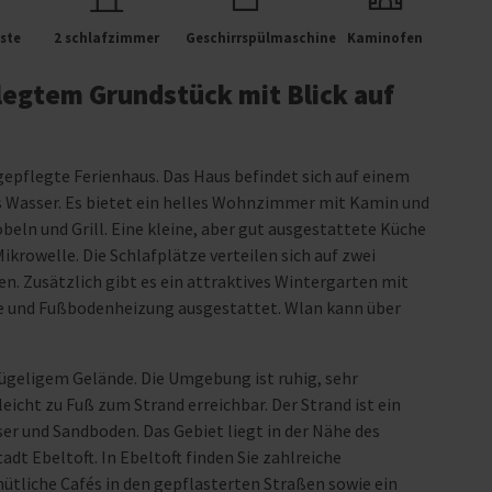
ste
2 schlafzimmer
Geschirrspülmaschine
Kaminofen
legtem Grundstück mit Blick auf
r gepflegte Ferienhaus. Das Haus befindet sich auf einem
s Wasser. Es bietet ein helles Wohnzimmer mit Kamin und
eln und Grill. Eine kleine, aber gut ausgestattete Küche
krowelle. Die Schlafplätze verteilen sich auf zwei
n. Zusätzlich gibt es ein attraktives Wintergarten mit
he und Fußbodenheizung ausgestattet. Wlan kann über
ügeligem Gelände. Die Umgebung ist ruhig, sehr
icht zu Fuß zum Strand erreichbar. Der Strand ist ein
er und Sandboden. Das Gebiet liegt in der Nähe des
adt Ebeltoft. In Ebeltoft finden Sie zahlreiche
ütliche Cafés in den gepflasterten Straßen sowie ein