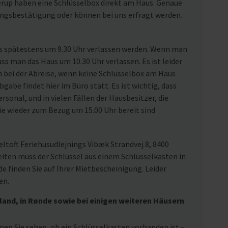
rup haben eine Schlüsselbox direkt am Haus. Genaue
ungsbestätigung oder können bei uns erfragt werden.
us spätestens um 9.30 Uhr verlassen werden. Wenn man
uss man das Haus um 10.30 Uhr verlassen. Es ist leider
n bei der Abreise, wenn keine Schlüsselbox am Haus
gabe findet hier im Büro statt. Es ist wichtig, dass
rsonal, und in vielen Fällen der Hausbesitzer, die
ie wieder zum Bezug um 15.00 Uhr bereit sind
ltoft Feriehusudlejnings Vibæk Strandvej 8, 8400
eiten muss der Schlüssel aus einem Schlüsselkasten in
 finden Sie auf Ihrer Mietbescheinigung. Leider
en.
land, in Rønde sowie bei einigen weiteren Häusern
nen Sie sehen, ob ein Schlüsselkasten vorhanden ist –