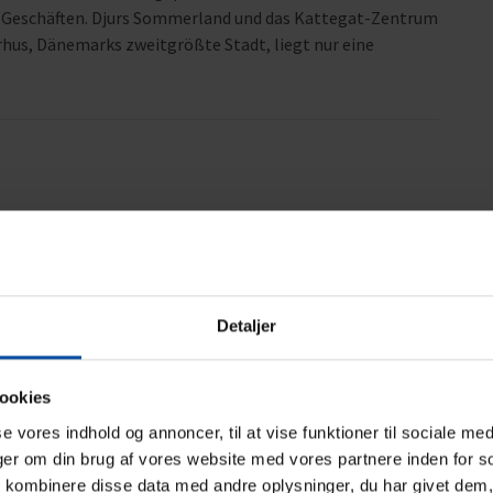
d Geschäften. Djurs Sommerland und das Kattegat-Zentrum
rhus, Dänemarks zweitgrößte Stadt, liegt nur eine
Bereich
5,0
5,0
Detaljer
26
ookies
,
sse vores indhold og annoncer, til at vise funktioner til sociale med
nger om din brug af vores website med vores partnere inden for s
kombinere disse data med andre oplysninger, du har givet dem,