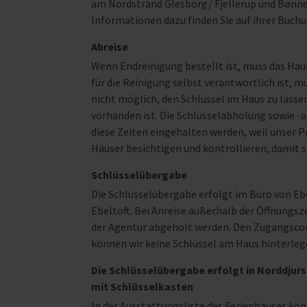
am Nordstrand Glesborg/ Fjellerup und Bønne
Informationen dazu finden Sie auf ihrer Buch
Abreise
Wenn Endreinigung bestellt ist, muss das Ha
für die Reinigung selbst verantwortlich ist, m
nicht möglich, den Schlüssel im Haus zu lasse
vorhanden ist. Die Schlüsselabholung sowie -ab
diese Zeiten eingehalten werden, weil unser Pe
Häuser besichtigen und kontrollieren, damit s
Schlüsselübergabe
Die Schlüsselübergabe erfolgt im Büro von Ebe
Ebeltoft. Bei Anreise außerhalb der Öffnungsz
der Agentur abgeholt werden. Den Zugangscode
können wir keine Schlüssel am Haus hinterleg
Die Schlüsselübergabe erfolgt in Norddjurs
mit Schlüsselkasten
In der Ausstattungsliste des Ferienhauses kön