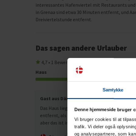
interessantes Hafenviertel mit Restaurants un
in Grenaa sind etwa 30 Minuten entfernt, und Aa
Dreiviertelstunde entfernt.
Das sagen andere Urlauber
4,7 • 1 Bewertungen
Haus
Grundstück
4,0
Samtykke
Gast aus Dänemark
Juli 20
Das Haus liegt etwas weiter von der Straße
Denne hjemmeside bruger c
entfernt, als in den Informationen angegeben
Vi bruger cookies til at tilpa
aber das ist in Ordnung :)
trafik. Vi deler også oplysni
og analysepartnere, som kan 
Übersetzt durch KI -
Originalkommentar