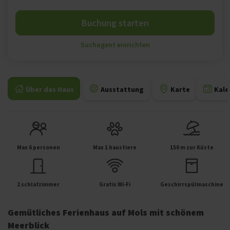
Buchung starten
Suchagent einrichten
Über das Haus
Ausstattung
Karte
Kale
Max 6 personen
Max 1 haustiere
150 m zur Küste
2 schlafzimmer
Gratis Wi-Fi
Geschirrspülmaschine
Gemütliches Ferienhaus auf Mols mit schönem
Meerblick