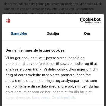
kinderfreundlichen Umgebung mit reichem Tierleben. Mit etwas Glück
können Sie von der Terrasse aus Rehe, Hasen und Eichhörnchen
beobachten. Der kleine Yachthafen in Skødshoved ist ebenfalls
schnell erreichbar, und der Strand ist besonders beliebt zum
Krabbenfangen.
Samtykke
Detaljer
Om
Mietinformationen
Agentur
Denne hjemmeside bruger cookies
Ebeltoft Feriehusudlejning
Vi bruger cookies til at tilpasse vores indhold og
annoncer, til at vise funktioner til sociale medier og til at
analysere vores trafik. Vi deler også oplysninger om din
brug af vores website med vores partnere inden for
Ankunft
sociale medier, annoncerings- og analysepartnere, som
Der Schlüssel kann am Anreisetag im Büro in Ebeltoft ab 15 Uhr
kan kombinere disse data med andre oplysninger, du har
(im Juni, Juli und August doch ab 16 Uhr) abgeholt werden.
Kommen Sie außerhalb unserer Öffnungszeiten, erhalten Sie
givet dem, eller som de har indsamlet fra din brug af
Ihre Schlüssel in einer Schlüsselbox an unserem Büro. Den
deres tjenester.
Læs vores Cookiepolitik.
Zugangscode finden Sie auf der Buchungsbestätigung. Eine