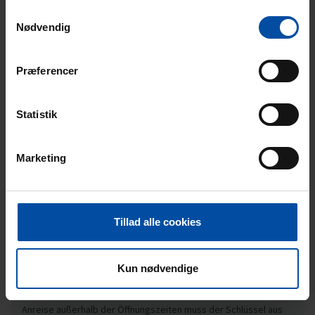
persönliche Bedienung am 24.12., 25.12., 31.12. und 1.1. ist
Samtykkevalg
nicht möglich. Unsere Ferienhäuser am Nordstrand Glesborg/
Nødvendig
Fjellerup und Bønnerup haben eine Schlüsselbox direkt am
Haus. Genaue Informationen dazu finden Sie auf ihrer
Buchungsbestätigung oder können bei uns erfragt werden.
Præferencer
Abreise
Wenn Endreinigung bestellt ist, muss das Haus spätestens um
Statistik
9.30 Uhr verlassen werden. Wenn man für die Reinigung selbst
verantwortlich ist, muss man das Haus um 10.30 Uhr verlassen.
Es ist leider nicht möglich, den Schlüssel im Haus zu lassen bei
Marketing
der Abreise, wenn keine Schlüsselbox am Haus vorhanden ist.
Die Schlüsselabholung sowie -abgabe findet hier im Büro
statt. Es ist wichtig, dass diese Zeiten eingehalten werden,
weil unser Personal, und in vielen Fällen der Hausbesitzer, die
Häuser besichtigen und kontrollieren, damit sie wieder zum
Tillad alle cookies
Bezug um 15.00 Uhr bereit sind
Schlüsselübergabe
Kun nødvendige
Die Schlüsselübergabe erfolgt im Büro von Ebeltoft
Feriehusudlejnings Vibæk Strandvej 8, 8400 Ebeltoft. Bei
Anreise außerhalb der Öffnungszeiten muss der Schlüssel aus