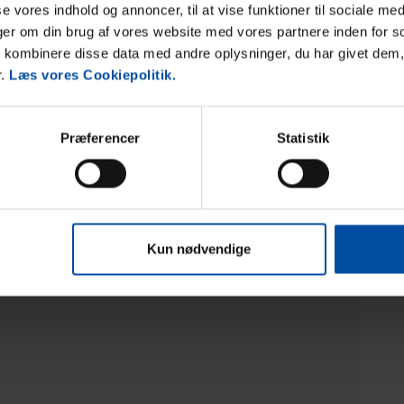
sse vores indhold og annoncer, til at vise funktioner til sociale med
nger om din brug af vores website med vores partnere inden for s
kombinere disse data med andre oplysninger, du har givet dem,
r.
Læs vores Cookiepolitik.
Præferencer
Statistik
Bereich
5,0
5,0
Kun nødvendige