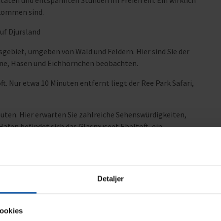
itäten und entspannten Stunden im Freien ein. Ein wirklich
lkommen sind.
auf Djursland
usgebiet, umgeben von Wald und Feldern. Hier sind Sie der
ane, Hasen und Eichhörnchen beobachten.
 Nur etwa 10 Minuten entfernt liegt der Ree Park Safari,
inuten. Hier erwarten Sie zahlreiche Sehenswürdigkeiten,
afen befindet sich das Glasmuseet Ebeltoft, ein
 mehrere Restaurants und Möglichkeiten, täglich frischen
 – eine der beliebtesten Attraktionen der Region.
Detaljer
merland, den größten Freizeitpark Skandinaviens mit
such im Kattegatcentret mit Haien und Pinguinen ist sehr
ookies