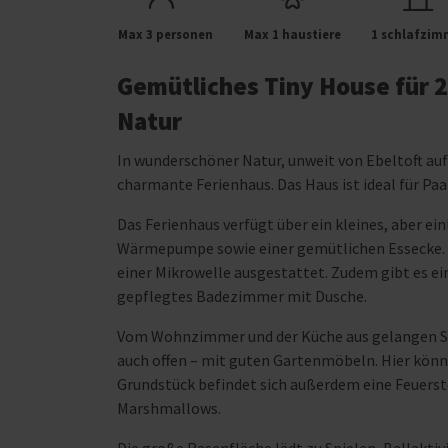
Max 3 personen
Max 1 haustiere
1 schlafzim
Gemütliches Tiny House für 
Natur
In wunderschöner Natur, unweit von Ebeltoft auf
charmante Ferienhaus. Das Haus ist ideal für P
Das Ferienhaus verfügt über ein kleines, aber 
Wärmepumpe sowie einer gemütlichen Essecke. 
einer Mikrowelle ausgestattet. Zudem gibt es e
gepflegtes Badezimmer mit Dusche.
Vom Wohnzimmer und der Küche aus gelangen Sie
auch offen – mit guten Gartenmöbeln. Hier kön
Grundstück befindet sich außerdem eine Feuerste
Marshmallows.