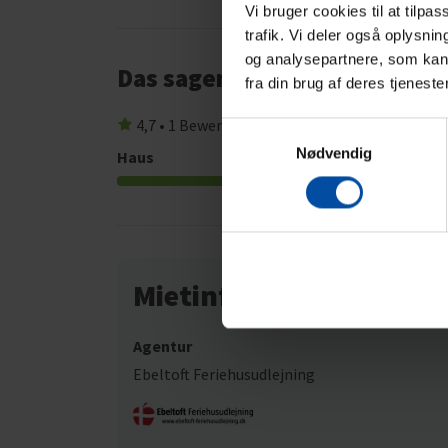
Vi bruger cookies til at tilpa
trafik. Vi deler også oplysni
og analysepartnere, som kan 
Das sagen andere Urlauber
fra din brug af deres tjeneste
4,7 • 1 Bewertungen
Samtykkevalg
Nødvendig
Haus
Grundstück
4,0
Mietinformationen
Agentur
Ebeltoft Feriehusudlejning