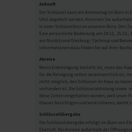
Ankunft
Der Schlüssel kann am Anreisetag im Büro in Eb
Uhr) abgeholt werden. Kommen Sie außerhalb u
in einer Schlüsselbox an unserem Büro. Den Z
Eine persönliche Bedienung am 24.12., 25.12., 3
am Nordstrand Glesborg/ Fjellerup und Bønne
Informationen dazu finden Sie auf ihrer Buch
Abreise
Wenn Endreinigung bestellt ist, muss das Ha
für die Reinigung selbst verantwortlich ist, m
nicht möglich, den Schlüssel im Haus zu lasse
vorhanden ist. Die Schlüsselabholung sowie -ab
diese Zeiten eingehalten werden, weil unser Pe
Häuser besichtigen und kontrollieren, damit s
Schlüsselübergabe
Die Schlüsselübergabe erfolgt im Büro von Ebe
Ebeltoft. Bei Anreise außerhalb der Öffnungsz