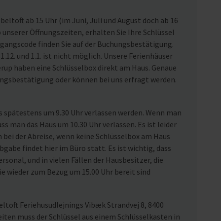
eltoft ab 15 Uhr (im Juni, Juli und August doch ab 16
nserer Öffnungszeiten, erhalten Sie Ihre Schlüssel
ugangscode finden Sie auf der Buchungsbestätigung.
1.12. und 1.1. ist nicht möglich. Unsere Ferienhäuser
rup haben eine Schlüsselbox direkt am Haus. Genaue
ungsbestätigung oder können bei uns erfragt werden.
us spätestens um 9.30 Uhr verlassen werden. Wenn man
uss man das Haus um 10.30 Uhr verlassen. Es ist leider
n bei der Abreise, wenn keine Schlüsselbox am Haus
gabe findet hier im Büro statt. Es ist wichtig, dass
rsonal, und in vielen Fällen der Hausbesitzer, die
ie wieder zum Bezug um 15.00 Uhr bereit sind
ltoft Feriehusudlejnings Vibæk Strandvej 8, 8400
eiten muss der Schlüssel aus einem Schlüsselkasten in