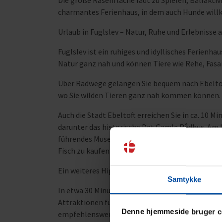
Die große Rasenfläche lädt zu Spielen, Ballaktiv
charmantes Ferienhaus, in dem auch Hunde wil
Urlaub in Fuglslev – Natur, Ruhe und Erlebnisse 
Fuglslev ist ein ruhiges und idyllisches Ferienha
Natur ganz nah und können Tiere wie Rehe, Fas
Über Radwege gelangen Sie bequem nach Ebeltoft.
wo Sie wilden Tieren ganz nah kommen können.
Auch die Stadt Ebeltoft erreichen Sie in ca. 10 M
darunter das historische Det Gamle Rådhus. Am H
führendes Museum für moderne Glaskunst, sowie
Fisch zu kaufen.
Ein weiteres Highlight ist die Fregatten Jylland
Samtykke
In etwa 30 Minuten erreichen Sie den Djurs Som
Attraktionen für die ganze Familie. Auch ein Be
Denne hjemmeside bruger c
empfehlenswert.